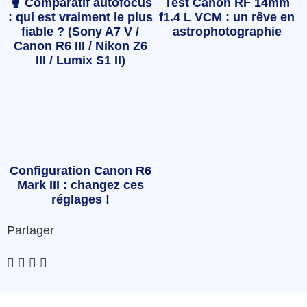
🥊 Comparatif autofocus
Test Canon RF 14mm
: qui est vraiment le plus
f1.4 L VCM : un rêve en
fiable ? (Sony A7 V /
astrophotographie
Canon R6 III / Nikon Z6
III / Lumix S1 II)
Configuration Canon R6
Mark III : changez ces
réglages !
Partager