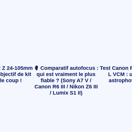
 Z 24-105mm
🥊 Comparatif autofocus :
Test Canon 
bjectif de kit
qui est vraiment le plus
L VCM : u
le coup !
fiable ? (Sony A7 V /
astropho
Canon R6 III / Nikon Z6 III
/ Lumix S1 II)