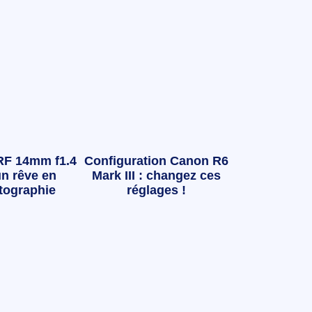
RF 14mm f1.4
Configuration Canon R6
n rêve en
Mark III : changez ces
tographie
réglages !