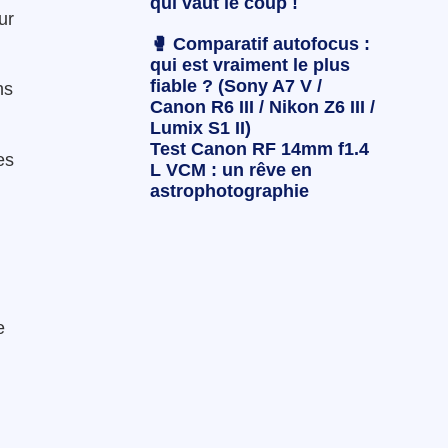
qui vaut le coup !
ur
🥊 Comparatif autofocus :
qui est vraiment le plus
fiable ? (Sony A7 V /
ns
Canon R6 III / Nikon Z6 III /
Lumix S1 II)
Test Canon RF 14mm f1.4
es
L VCM : un rêve en
astrophotographie
e