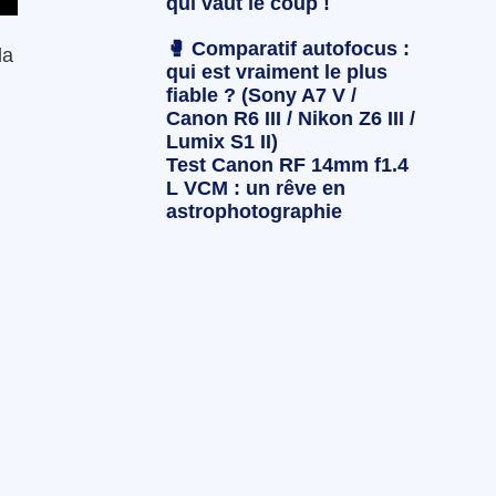
qui vaut le coup !
🥊 Comparatif autofocus :
la
qui est vraiment le plus
fiable ? (Sony A7 V /
Canon R6 III / Nikon Z6 III /
Lumix S1 II)
Test Canon RF 14mm f1.4
L VCM : un rêve en
astrophotographie