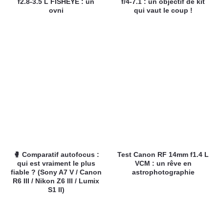
f2.8-3.5 L FISHEYE : un
f/4-7.1 : un objectif de kit
ovni
qui vaut le coup !
🥊 Comparatif autofocus :
Test Canon RF 14mm f1.4 L
qui est vraiment le plus
VCM : un rêve en
fiable ? (Sony A7 V / Canon
astrophotographie
R6 III / Nikon Z6 III / Lumix
S1 II)