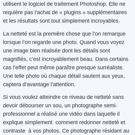
utilisent le logiciel de traitement Photoshop. Elle ne
requière pas l’achat de « plugins » supplémentaires
et les résultats sont tout simplement incroyables.
La
netteté
est
la
première
chose
que
l’on remarque
lorsque l’on regarde une
photo
.
Q
uand
vous
voyez
une image
bien réalisée dont les détails sont
magnifiés,
c’est
incroyablement
beau
.
Dans certains
cas l’effet peut même paraître
presque
surréaliste
.
U
ne
telle
photo
où
chaque
détail
saute
nt aux yeux
,
captera
d’avantage
l’
attention
.
Si
vous
voulez
atteindre
ce
niveau
de
netteté sans
devoir débourser un sou
, u
n photographe semi-
professionnel a réalisé une vidéo dans laquelle il
explique simplement comment redonner netteté et
contraste à vos photos. Ce photographe résidant au