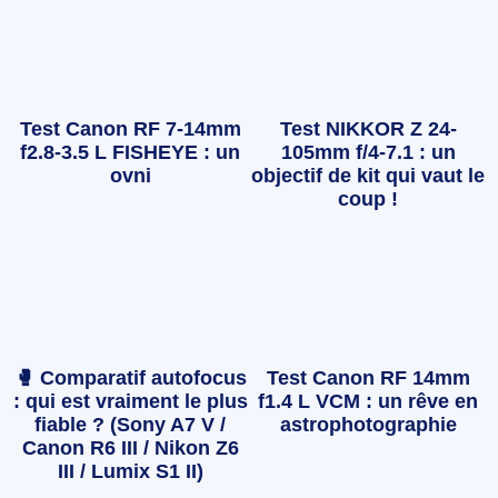
Test Canon RF 7-14mm
Test NIKKOR Z 24-
f2.8-3.5 L FISHEYE : un
105mm f/4-7.1 : un
ovni
objectif de kit qui vaut le
coup !
🥊 Comparatif autofocus
Test Canon RF 14mm
: qui est vraiment le plus
f1.4 L VCM : un rêve en
fiable ? (Sony A7 V /
astrophotographie
Canon R6 III / Nikon Z6
III / Lumix S1 II)