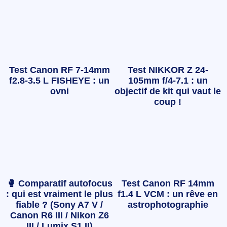
Test Canon RF 7-14mm
Test NIKKOR Z 24-
f2.8-3.5 L FISHEYE : un
105mm f/4-7.1 : un
ovni
objectif de kit qui vaut le
coup !
🥊 Comparatif autofocus
Test Canon RF 14mm
: qui est vraiment le plus
f1.4 L VCM : un rêve en
fiable ? (Sony A7 V /
astrophotographie
Canon R6 III / Nikon Z6
III / Lumix S1 II)