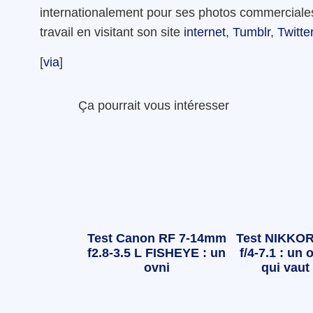
internationalement pour ses photos commerciales
travail en visitant son site
internet
,
Tumblr
,
Twitte
[
via
]
Ça pourrait vous intéresser
Test Canon RF 7-14mm
Test NIKKOR
f2.8-3.5 L FISHEYE : un
f/4-7.1 : un o
ovni
qui vaut 