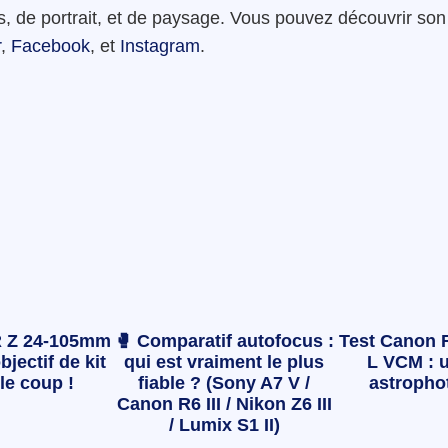
, de portrait, et de paysage. Vous pouvez découvrir son
r
,
Facebook
, et
Instagram
.
 Z 24-105mm
🥊 Comparatif autofocus :
Test Canon 
bjectif de kit
qui est vraiment le plus
L VCM : u
le coup !
fiable ? (Sony A7 V /
astropho
Canon R6 III / Nikon Z6 III
/ Lumix S1 II)