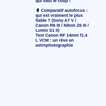
qui vaut le coup !
🥊 Comparatif autofocus :
qui est vraiment le plus
fiable ? (Sony A7 V /
Canon R6 III / Nikon Z6 III /
Lumix S1 II)
Test Canon RF 14mm f1.4
L VCM : un rêve en
astrophotographie