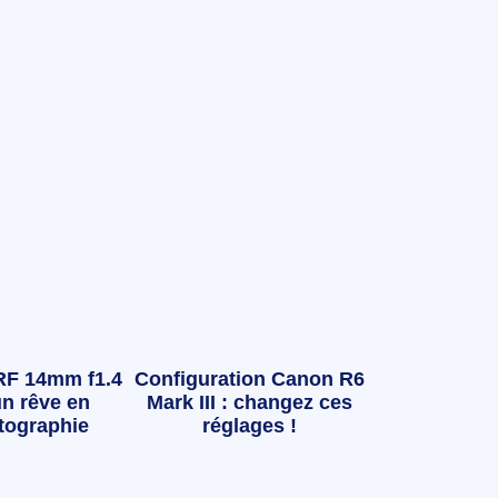
RF 14mm f1.4
Configuration Canon R6
n rêve en
Mark III : changez ces
tographie
réglages !