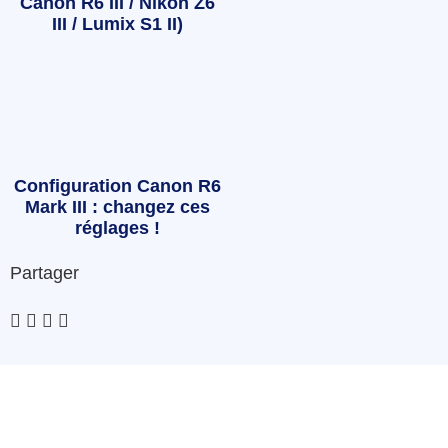
Canon R6 III / Nikon Z6
III / Lumix S1 II)
Configuration Canon R6
Mark III : changez ces
réglages !
Partager