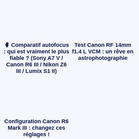
🥊 Comparatif autofocus
Test Canon RF 14mm
: qui est vraiment le plus
f1.4 L VCM : un rêve en
fiable ? (Sony A7 V /
astrophotographie
Canon R6 III / Nikon Z6
III / Lumix S1 II)
Configuration Canon R6
Mark III : changez ces
réglages !