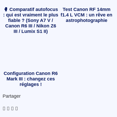
🥊 Comparatif autofocus
Test Canon RF 14mm
: qui est vraiment le plus
f1.4 L VCM : un rêve en
fiable ? (Sony A7 V /
astrophotographie
Canon R6 III / Nikon Z6
III / Lumix S1 II)
Configuration Canon R6
Mark III : changez ces
réglages !
Partager