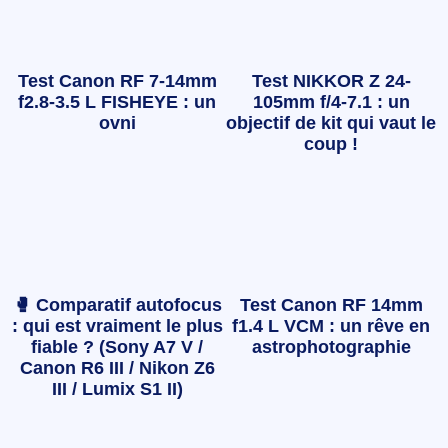
Test Canon RF 7-14mm
Test NIKKOR Z 24-
f2.8-3.5 L FISHEYE : un
105mm f/4-7.1 : un
ovni
objectif de kit qui vaut le
coup !
🥊 Comparatif autofocus
Test Canon RF 14mm
: qui est vraiment le plus
f1.4 L VCM : un rêve en
fiable ? (Sony A7 V /
astrophotographie
Canon R6 III / Nikon Z6
III / Lumix S1 II)