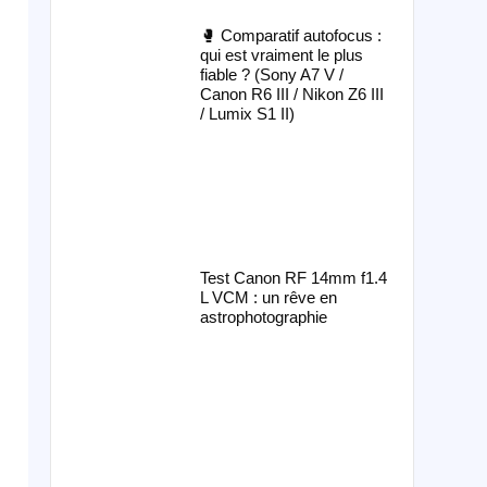
🥊 Comparatif autofocus :
qui est vraiment le plus
fiable ? (Sony A7 V /
Canon R6 III / Nikon Z6 III
/ Lumix S1 II)
Test Canon RF 14mm f1.4
L VCM : un rêve en
astrophotographie