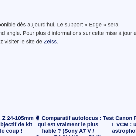
onible dès aujourd’hui. Le support « Edge » sera
and angle. Pour plus d’informations sur cette mise à jour e
visiter le site de
Zeiss
.
 Z 24-105mm
🥊 Comparatif autofocus :
Test Canon 
bjectif de kit
qui est vraiment le plus
L VCM : u
le coup !
fiable ? (Sony A7 V /
astropho