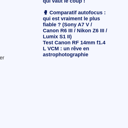
qui vaut le coup !
🥊 Comparatif autofocus :
qui est vraiment le plus
fiable ? (Sony A7 V /
Canon R6 III / Nikon Z6 III /
Lumix S1 II)
Test Canon RF 14mm f1.4
L VCM : un rêve en
astrophotographie
er