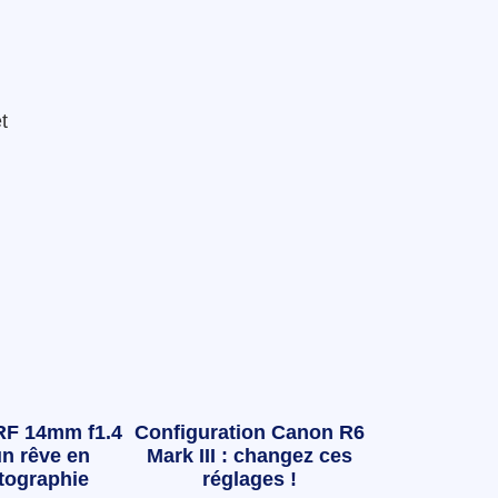
t
RF 14mm f1.4
Configuration Canon R6
n rêve en
Mark III : changez ces
tographie
réglages !