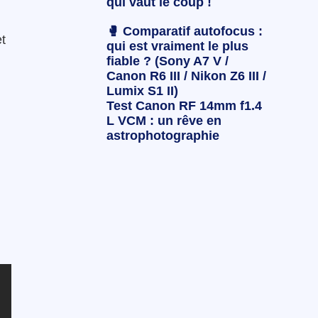
qui vaut le coup !
🥊 Comparatif autofocus :
et
qui est vraiment le plus
fiable ? (Sony A7 V /
Canon R6 III / Nikon Z6 III /
Lumix S1 II)
Test Canon RF 14mm f1.4
L VCM : un rêve en
astrophotographie