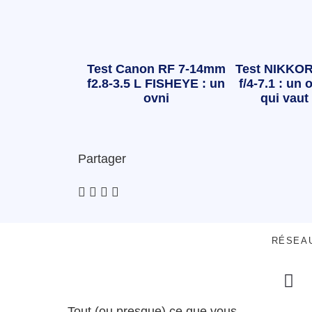
Test Canon RF 7-14mm
Test NIKKOR
f2.8-3.5 L FISHEYE : un
f/4-7.1 : un o
ovni
qui vaut 
Partager
RÉSEA
Tout (ou presque) ce que vous