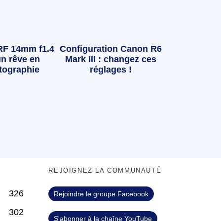
RF 14mm f1.4
Configuration Canon R6
n rêve en
Mark III : changez ces
tographie
réglages !
S
REJOIGNEZ LA COMMUNAUTÉ
326
Rejoindre le groupe Facebook
302
S'abonner à la chaîne YouTube