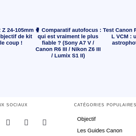
 Z 24-105mm
🥊 Comparatif autofocus :
Test Canon 
bjectif de kit
qui est vraiment le plus
L VCM : u
le coup !
fiable ? (Sony A7 V /
astropho
Canon R6 III / Nikon Z6 III
/ Lumix S1 II)
UX SOCIAUX
CATÉGORIES POPULAIRE
Objectif
Les Guides Canon