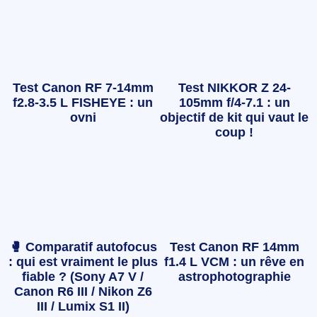
Test Canon RF 7-14mm
Test NIKKOR Z 24-
f2.8-3.5 L FISHEYE : un
105mm f/4-7.1 : un
ovni
objectif de kit qui vaut le
coup !
🥊 Comparatif autofocus
Test Canon RF 14mm
: qui est vraiment le plus
f1.4 L VCM : un rêve en
fiable ? (Sony A7 V /
astrophotographie
Canon R6 III / Nikon Z6
III / Lumix S1 II)