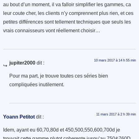
au bout d’un moment, il va falloir simplifier les gammes, ca
leur coute cher, les clients n’y comprennent plus rien, et ces
petites différences sont tellement techniques que seuls les
vrais connaisseurs vont réellement choisir…
10 mars 2017 à 14 h 55 min
jupiter2000
dit :
Pour ma part, je trouve toutes ces séries bien
compliquées inutilement.
11 mars 2017 à 2 h 39 min
Yoann Petitot
dit :
Idem, ayant eu 60,70,80d et 450,500,550,600,700d je
trouvait cette gamme plutot coherente jusqu’au 750&760D