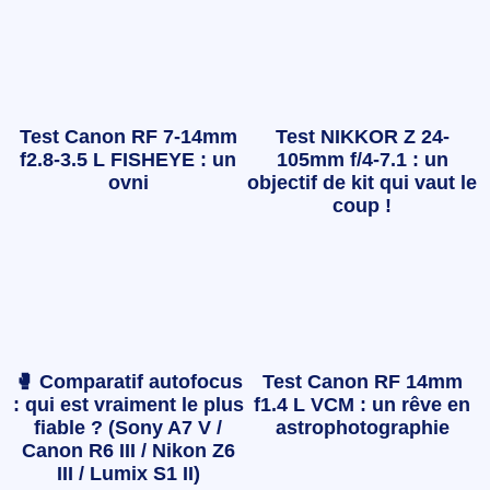
Test Canon RF 7-14mm
Test NIKKOR Z 24-
f2.8-3.5 L FISHEYE : un
105mm f/4-7.1 : un
ovni
objectif de kit qui vaut le
coup !
🥊 Comparatif autofocus
Test Canon RF 14mm
: qui est vraiment le plus
f1.4 L VCM : un rêve en
fiable ? (Sony A7 V /
astrophotographie
Canon R6 III / Nikon Z6
III / Lumix S1 II)