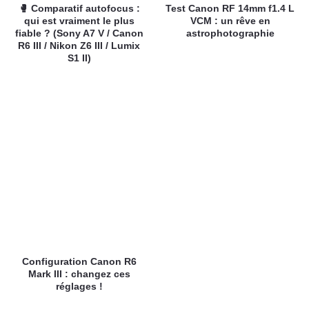
🥊 Comparatif autofocus :
Test Canon RF 14mm f1.4 L
qui est vraiment le plus
VCM : un rêve en
fiable ? (Sony A7 V / Canon
astrophotographie
R6 III / Nikon Z6 III / Lumix
S1 II)
Configuration Canon R6
Mark III : changez ces
réglages !