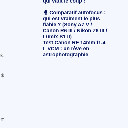
qui vaut le coup !
🥊 Comparatif autofocus :
qui est vraiment le plus
fiable ? (Sony A7 V /
Canon R6 III / Nikon Z6 III /
Lumix S1 II)
s
Test Canon RF 14mm f1.4
L VCM : un rêve en
astrophotographie
$.
 $
rt