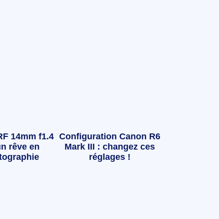
RF 14mm f1.4
Configuration Canon R6
n rêve en
Mark III : changez ces
tographie
réglages !