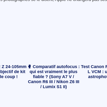
 Z 24-105mm
🥊 Comparatif autofocus :
Test Canon 
bjectif de kit
qui est vraiment le plus
L VCM : u
le coup !
fiable ? (Sony A7 V /
astropho
Canon R6 III / Nikon Z6 III
/ Lumix S1 II)