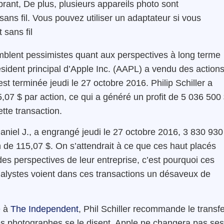
rant, De plus, plusieurs appareils photo sont
ans fil. Vous pouvez utiliser un adaptateur si vous
 sans fil
semblent pessimistes quant aux perspectives à long terme
ésident principal d’Apple Inc. (AAPL) a vendu des action
est terminée jeudi le 27 octobre 2016. Philip Schiller a
,07 $ par action, ce qui a généré un profit de 5 036 500 
tte transaction.
Daniel J., a engrangé jeudi le 27 octobre 2016, 3 830 930
n de 115,07 $. On s’attendrait à ce que ces haut placés
es perspectives de leur entreprise, c’est pourquoi ces
 analystes voient dans ces transactions un désaveux de
e à
The Independent
, Phil Schiller
recommande le transfe
es photographes se le disent, Apple ne changera pas ses