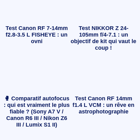
Test Canon RF 7-14mm
Test NIKKOR Z 24-
f2.8-3.5 L FISHEYE : un
105mm f/4-7.1 : un
ovni
objectif de kit qui vaut le
coup !
🥊 Comparatif autofocus
Test Canon RF 14mm
: qui est vraiment le plus
f1.4 L VCM : un rêve en
fiable ? (Sony A7 V /
astrophotographie
Canon R6 III / Nikon Z6
III / Lumix S1 II)