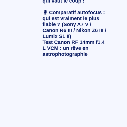
qui vaut le coup !
🥊 Comparatif autofocus :
qui est vraiment le plus
fiable ? (Sony A7 V /
Canon R6 III / Nikon Z6 III /
Lumix S1 II)
Test Canon RF 14mm f1.4
L VCM : un rêve en
astrophotographie