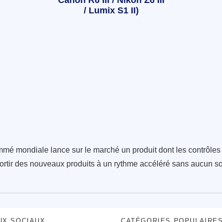
Canon R6 III / Nikon Z6 III
/ Lumix S1 II)
mé mondiale lance sur le marché un produit dont les contrôles n
ortir des nouveaux produits à un rythme accéléré sans aucun sou
UX SOCIAUX
CATÉGORIES POPULAIRE