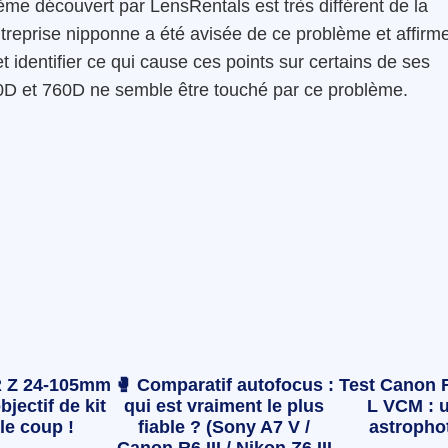
ème découvert par LensRentals est très différent de la
ntreprise nipponne a été avisée de ce problème et affirm
t identifier ce qui cause ces points sur certains de ses
D et 760D ne semble être touché par ce problème.
 Z 24-105mm
🥊 Comparatif autofocus :
Test Canon 
bjectif de kit
qui est vraiment le plus
L VCM : u
le coup !
fiable ? (Sony A7 V /
astropho