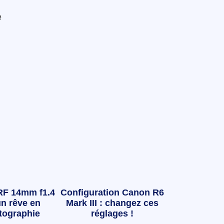
e
RF 14mm f1.4
Configuration Canon R6
n rêve en
Mark III : changez ces
tographie
réglages !