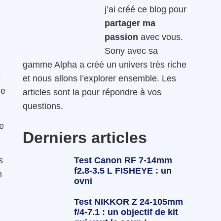
j’ai créé ce blog pour
partager ma
passion
avec vous.
Sony avec sa
gamme Alpha a créé un univers très riche
e
et nous allons l’explorer ensemble. Les
me
articles sont la pour répondre à vos
questions.
e
Derniers articles
Test Canon RF 7-14mm
s
f2.8-3.5 L FISHEYE : un
n
ovni
Test NIKKOR Z 24-105mm
f/4-7.1 : un objectif de kit