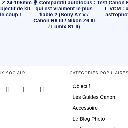
 Z 24-105mm
🥊 Comparatif autofocus :
Test Canon 
bjectif de kit
qui est vraiment le plus
L VCM : u
le coup !
fiable ? (Sony A7 V /
astropho
Canon R6 III / Nikon Z6 III
/ Lumix S1 II)
UX SOCIAUX
CATÉGORIES POPULAIRE
Objectif
Les Guides Canon
Accessoire
Le Blog Photo