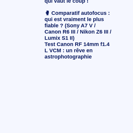
qui vaut le coup !
🥊 Comparatif autofocus :
qui est vraiment le plus
fiable ? (Sony A7 V /
Canon R6 III / Nikon Z6 III /
Lumix S1 II)
Test Canon RF 14mm f1.4
L VCM : un rêve en
astrophotographie