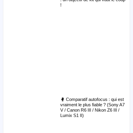
!
🥊 Comparatif autofocus : qui est
vraiment le plus fiable ? (Sony A7
V / Canon R6 III / Nikon Z6 III /
Lumix S1 II)