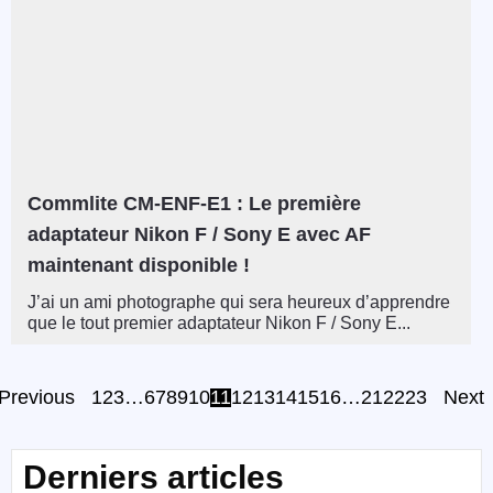
Commlite CM-ENF-E1 : Le première
adaptateur Nikon F / Sony E avec AF
maintenant disponible !
J’ai un ami photographe qui sera heureux d’apprendre
que le tout premier adaptateur Nikon F / Sony E...
Previous
1
2
3
…
6
7
8
9
10
11
12
13
14
15
16
…
21
22
23
Next
Derniers articles