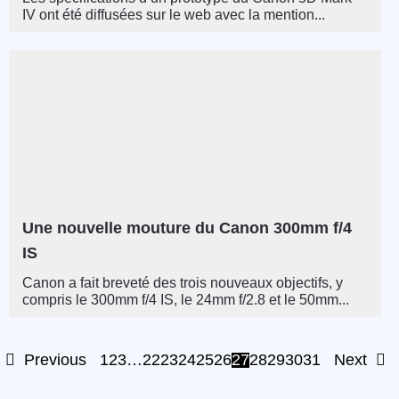
IV ont été diffusées sur le web avec la mention...
Une nouvelle mouture du Canon 300mm f/4
IS
Canon a fait breveté des trois nouveaux objectifs, y
compris le 300mm f/4 IS, le 24mm f/2.8 et le 50mm...
Previous
1
2
3
…
22
23
24
25
26
27
28
29
30
31
Next