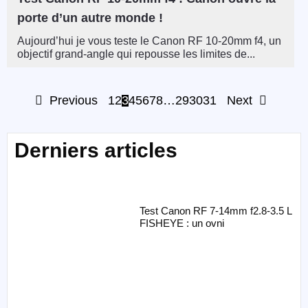
porte d’un autre monde !
Aujourd’hui je vous teste le Canon RF 10-20mm f4, un
objectif grand-angle qui repousse les limites de...
Previous
1
2
3
4
5
6
7
8
…
29
30
31
Next
Derniers articles
Test Canon RF 7-14mm f2.8-3.5 L
FISHEYE : un ovni