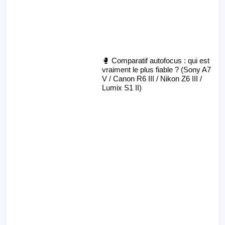
🥊 Comparatif autofocus : qui est
vraiment le plus fiable ? (Sony A7
V / Canon R6 III / Nikon Z6 III /
Lumix S1 II)