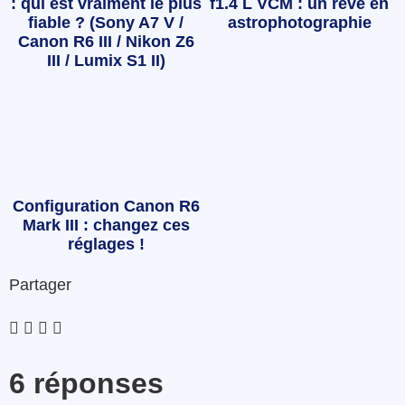
: qui est vraiment le plus
f1.4 L VCM : un rêve en
fiable ? (Sony A7 V /
astrophotographie
Canon R6 III / Nikon Z6
III / Lumix S1 II)
Configuration Canon R6
Mark III : changez ces
réglages !
Partager
6 réponses