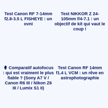
Test Canon RF 7-14mm
Test NIKKOR Z 24-
f2.8-3.5 L FISHEYE : un
105mm f/4-7.1 : un
ovni
objectif de kit qui vaut le
coup !
🥊 Comparatif autofocus
Test Canon RF 14mm
: qui est vraiment le plus
f1.4 L VCM : un rêve en
fiable ? (Sony A7 V /
astrophotographie
Canon R6 III / Nikon Z6
III / Lumix S1 II)