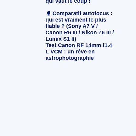
qui vaut le coup !
🥊 Comparatif autofocus :
qui est vraiment le plus
fiable ? (Sony A7 V /
Canon R6 III / Nikon Z6 III /
Lumix S1 II)
Test Canon RF 14mm f1.4
L VCM : un rêve en
astrophotographie