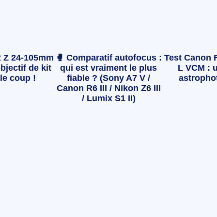
 Z 24-105mm
🥊 Comparatif autofocus :
Test Canon 
bjectif de kit
qui est vraiment le plus
L VCM : u
le coup !
fiable ? (Sony A7 V /
astropho
Canon R6 III / Nikon Z6 III
/ Lumix S1 II)