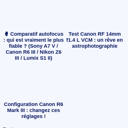
🥊 Comparatif autofocus
Test Canon RF 14mm
: qui est vraiment le plus
f1.4 L VCM : un rêve en
fiable ? (Sony A7 V /
astrophotographie
Canon R6 III / Nikon Z6
III / Lumix S1 II)
Configuration Canon R6
Mark III : changez ces
réglages !