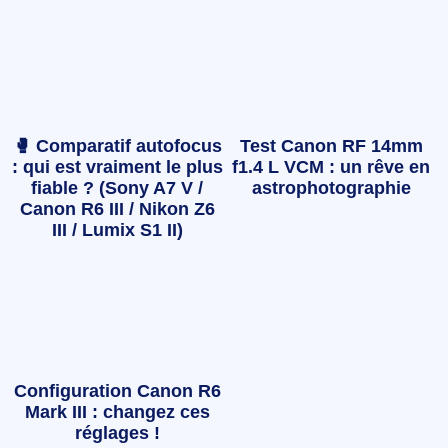
🥊 Comparatif autofocus
Test Canon RF 14mm
: qui est vraiment le plus
f1.4 L VCM : un rêve en
fiable ? (Sony A7 V /
astrophotographie
Canon R6 III / Nikon Z6
III / Lumix S1 II)
Configuration Canon R6
Mark III : changez ces
réglages !