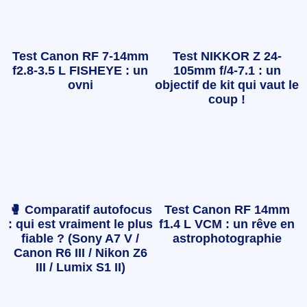
Test Canon RF 7-14mm
Test NIKKOR Z 24-
f2.8-3.5 L FISHEYE : un
105mm f/4-7.1 : un
ovni
objectif de kit qui vaut le
coup !
🥊 Comparatif autofocus
Test Canon RF 14mm
: qui est vraiment le plus
f1.4 L VCM : un rêve en
fiable ? (Sony A7 V /
astrophotographie
Canon R6 III / Nikon Z6
III / Lumix S1 II)