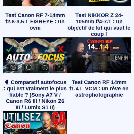
Test Canon RF 7-14mm
Test NIKKOR Z 24-
f2.8-3.5 L FISHEYE : un
105mm f/4-7.1 : un
ovni
objectif de kit qui vaut le
coup !
🥊 Comparatif autofocus
Test Canon RF 14mm
: qui est vraiment le plus
f1.4 L VCM : un rêve en
fiable ? (Sony A7 V /
astrophotographie
Canon R6 III / Nikon Z6
III / Lumix S1 II)