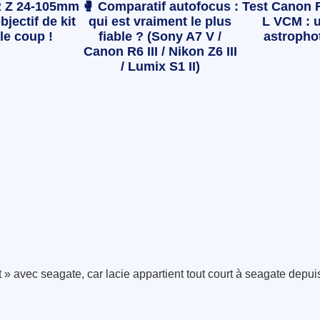
 Z 24-105mm
🥊 Comparatif autofocus :
Test Canon 
bjectif de kit
qui est vraiment le plus
L VCM : u
le coup !
fiable ? (Sony A7 V /
astropho
Canon R6 III / Nikon Z6 III
/ Lumix S1 II)
 » avec seagate, car lacie appartient tout court à seagate depui