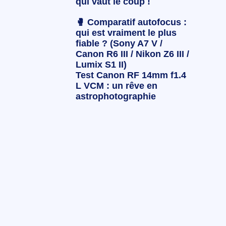
qui vaut le coup !
🥊 Comparatif autofocus :
qui est vraiment le plus
fiable ? (Sony A7 V /
Canon R6 III / Nikon Z6 III /
Lumix S1 II)
Test Canon RF 14mm f1.4
L VCM : un rêve en
astrophotographie