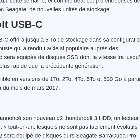
2017 cette semaine, et comme beaucoup d’entreprises d
ec Seagate, de nouvelles unités de stockage.
lt USB-C
C offrira jusqu’à 5 To de stockage dans sa configurati
buste qui a rendu LaCie si populaire auprès des
 sera équipée de disques SSD dont la vitesse ira jusqu
lus rapide que la précédente génération.
ble en versions de 1To, 2To, 4To, 5To et 500 Go à parti
 fin du mois de mars 2017.
 annoncé son nouveau d2 thunderbolt 3 HDD, un lecteur
 « tout-en-un, lesquels ne sont pas facilement évolutifs
d2 sera équipé de disques durs Seagate BarraCuda Pro