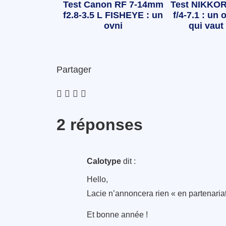
Test Canon RF 7-14mm
Test NIKKOR
f2.8-3.5 L FISHEYE : un
f/4-7.1 : un o
ovni
qui vaut 
Partager
2 réponses
Calotype
dit :
Hello,
Lacie n’annoncera rien « en partenariat
Et bonne année !