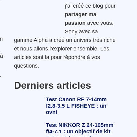
e
j’ai créé ce blog pour
partager ma
passion
avec vous.
Sony avec sa
on
gamme Alpha a créé un univers très riche
et nous allons l’explorer ensemble. Les
’à
articles sont la pour répondre à vos
questions.
r
Derniers articles
Test Canon RF 7-14mm
f2.8-3.5 L FISHEYE : un
ovni
Test NIKKOR Z 24-105mm
f/4-7.1 : un objectif de kit