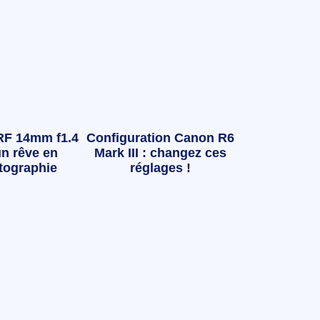
RF 14mm f1.4
Configuration Canon R6
n rêve en
Mark III : changez ces
tographie
réglages !