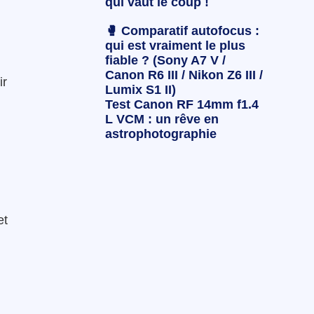
qui vaut le coup !
🥊 Comparatif autofocus :
qui est vraiment le plus
fiable ? (Sony A7 V /
Canon R6 III / Nikon Z6 III /
ir
Lumix S1 II)
Test Canon RF 14mm f1.4
L VCM : un rêve en
astrophotographie
et