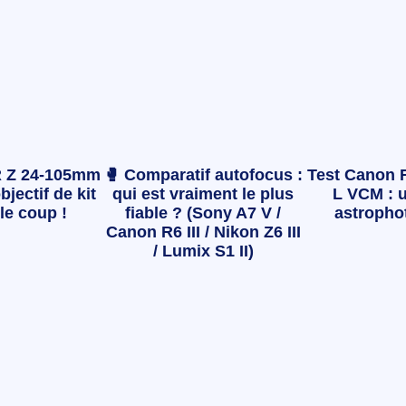
 Z 24-105mm
🥊 Comparatif autofocus :
Test Canon 
bjectif de kit
qui est vraiment le plus
L VCM : u
le coup !
fiable ? (Sony A7 V /
astropho
Canon R6 III / Nikon Z6 III
/ Lumix S1 II)