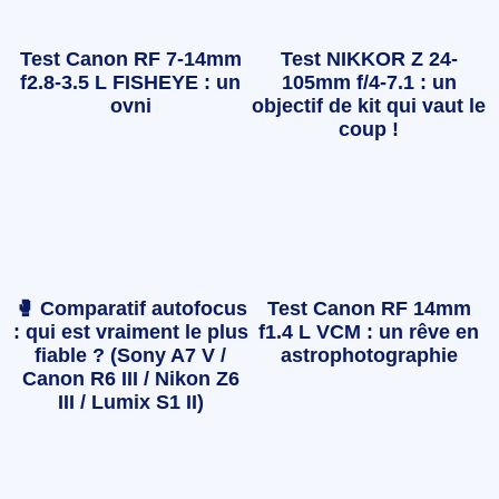
Test Canon RF 7-14mm
Test NIKKOR Z 24-
f2.8-3.5 L FISHEYE : un
105mm f/4-7.1 : un
ovni
objectif de kit qui vaut le
coup !
🥊 Comparatif autofocus
Test Canon RF 14mm
: qui est vraiment le plus
f1.4 L VCM : un rêve en
fiable ? (Sony A7 V /
astrophotographie
Canon R6 III / Nikon Z6
III / Lumix S1 II)