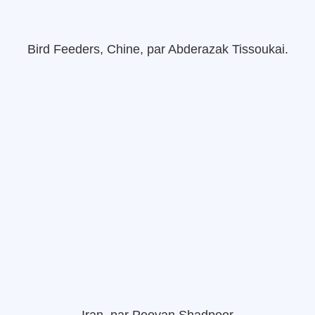
Bird Feeders, Chine,
par
Abderazak
Tissoukai
.
Iran,
par
Pooyan
Shadpoor