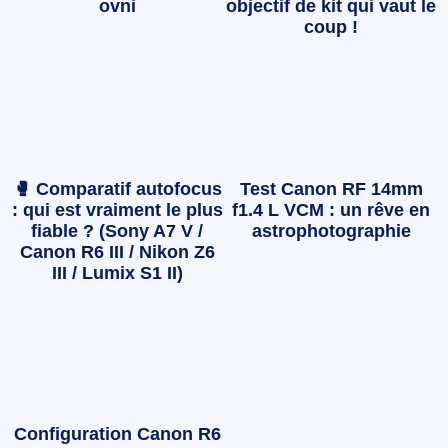
ovni
objectif de kit qui vaut le
coup !
🥊 Comparatif autofocus
Test Canon RF 14mm
: qui est vraiment le plus
f1.4 L VCM : un rêve en
fiable ? (Sony A7 V /
astrophotographie
Canon R6 III / Nikon Z6
III / Lumix S1 II)
Configuration Canon R6