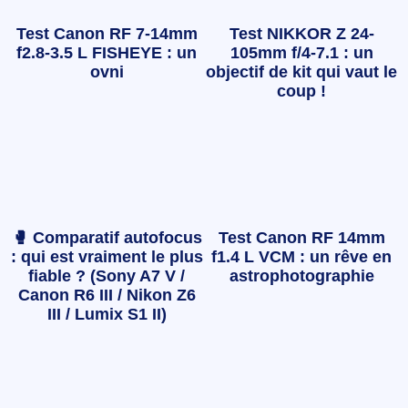
Test Canon RF 7-14mm
Test NIKKOR Z 24-
f2.8-3.5 L FISHEYE : un
105mm f/4-7.1 : un
ovni
objectif de kit qui vaut le
coup !
🥊 Comparatif autofocus
Test Canon RF 14mm
: qui est vraiment le plus
f1.4 L VCM : un rêve en
fiable ? (Sony A7 V /
astrophotographie
Canon R6 III / Nikon Z6
III / Lumix S1 II)