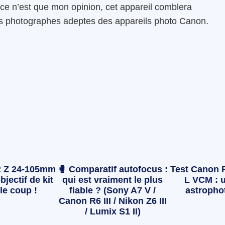
ce n’est que mon opinion, cet appareil comblera
rs photographes adeptes des appareils photo Canon.
 Z 24-105mm
🥊 Comparatif autofocus :
Test Canon 
bjectif de kit
qui est vraiment le plus
L VCM : u
le coup !
fiable ? (Sony A7 V /
astropho
Canon R6 III / Nikon Z6 III
/ Lumix S1 II)