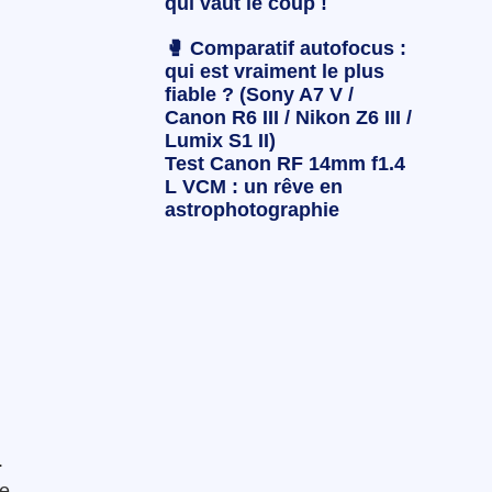
qui vaut le coup !
🥊 Comparatif autofocus :
qui est vraiment le plus
fiable ? (Sony A7 V /
Canon R6 III / Nikon Z6 III /
Lumix S1 II)
Test Canon RF 14mm f1.4
L VCM : un rêve en
astrophotographie
.
ne