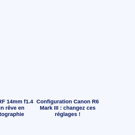
RF 14mm f1.4
Configuration Canon R6
n rêve en
Mark III : changez ces
tographie
réglages !