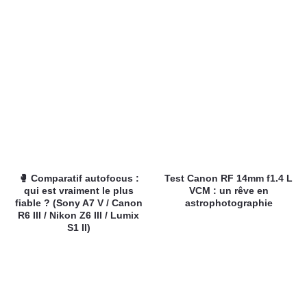
🥊 Comparatif autofocus :
Test Canon RF 14mm f1.4 L
qui est vraiment le plus
VCM : un rêve en
fiable ? (Sony A7 V / Canon
astrophotographie
R6 III / Nikon Z6 III / Lumix
S1 II)