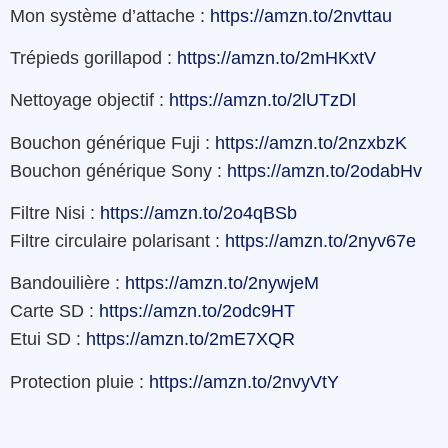
Mon système d’attache :
https://amzn.to/2nvttau
Trépieds gorillapod :
https://amzn.to/2mHKxtV
Nettoyage objectif :
https://amzn.to/2lUTzDl
Bouchon générique Fuji :
https://amzn.to/2nzxbzK
Bouchon générique Sony :
https://amzn.to/2odabHv
Filtre Nisi :
https://amzn.to/2o4qBSb
Filtre circulaire polarisant :
https://amzn.to/2nyv67e
Bandouilière :
https://amzn.to/2nywjeM
Carte SD :
https://amzn.to/2odc9HT
Etui SD :
https://amzn.to/2mE7XQR
Protection pluie :
https://amzn.to/2nvyVtY