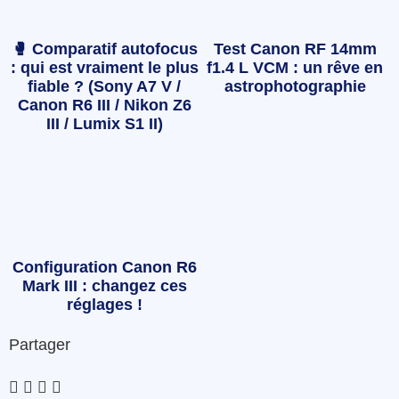
🥊 Comparatif autofocus
Test Canon RF 14mm
: qui est vraiment le plus
f1.4 L VCM : un rêve en
fiable ? (Sony A7 V /
astrophotographie
Canon R6 III / Nikon Z6
III / Lumix S1 II)
Configuration Canon R6
Mark III : changez ces
réglages !
Partager