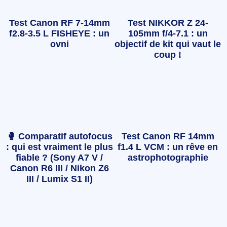
Test Canon RF 7-14mm
Test NIKKOR Z 24-
f2.8-3.5 L FISHEYE : un
105mm f/4-7.1 : un
ovni
objectif de kit qui vaut le
coup !
🥊 Comparatif autofocus
Test Canon RF 14mm
: qui est vraiment le plus
f1.4 L VCM : un rêve en
fiable ? (Sony A7 V /
astrophotographie
Canon R6 III / Nikon Z6
III / Lumix S1 II)