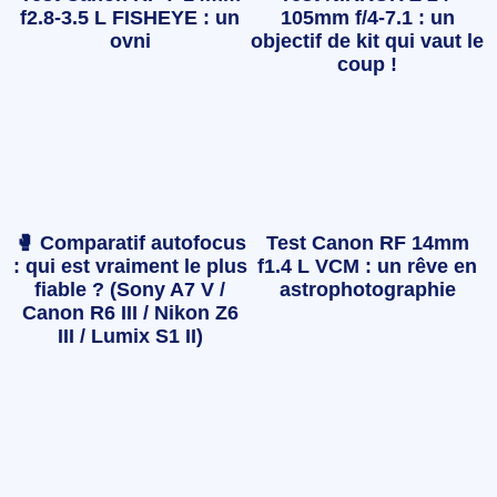
f2.8-3.5 L FISHEYE : un
105mm f/4-7.1 : un
ovni
objectif de kit qui vaut le
coup !
🥊 Comparatif autofocus
Test Canon RF 14mm
: qui est vraiment le plus
f1.4 L VCM : un rêve en
fiable ? (Sony A7 V /
astrophotographie
Canon R6 III / Nikon Z6
III / Lumix S1 II)