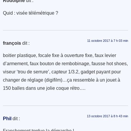
Rodolphe
dit :
Quid : visée télémétrique ?
11 octobre 2017 à 7 h 03 min
françois
dit :
boitier plastique, focale fixe à ouverture fixe, faux levier
d’armement, faux bouton de rembobinage, fausse hot shoes,
viseur ‘trou de serrure’, capteur 1/3.2, gadget payant pour
changer de réglage (digifilm)…ça ressemble à un jouet à
150 balles dans une jolie coque rétro….
13 octobre 2017 à 8 h 43 min
Phil
dit :
Franchement tordue la démarche !