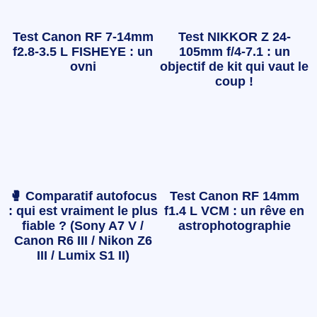
Test Canon RF 7-14mm
Test NIKKOR Z 24-
f2.8-3.5 L FISHEYE : un
105mm f/4-7.1 : un
ovni
objectif de kit qui vaut le
coup !
🥊 Comparatif autofocus
Test Canon RF 14mm
: qui est vraiment le plus
f1.4 L VCM : un rêve en
fiable ? (Sony A7 V /
astrophotographie
Canon R6 III / Nikon Z6
III / Lumix S1 II)