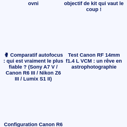
ovni
objectif de kit qui vaut le
coup !
🥊 Comparatif autofocus
Test Canon RF 14mm
: qui est vraiment le plus
f1.4 L VCM : un rêve en
fiable ? (Sony A7 V /
astrophotographie
Canon R6 III / Nikon Z6
III / Lumix S1 II)
Configuration Canon R6