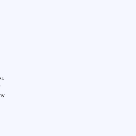
Au
y
ny