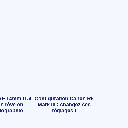
RF 14mm f1.4
Configuration Canon R6
n rêve en
Mark III : changez ces
tographie
réglages !