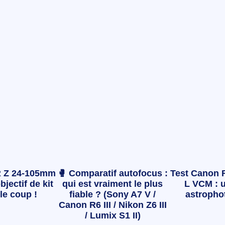
 Z 24-105mm
🥊 Comparatif autofocus :
Test Canon 
bjectif de kit
qui est vraiment le plus
L VCM : u
le coup !
fiable ? (Sony A7 V /
astropho
Canon R6 III / Nikon Z6 III
/ Lumix S1 II)