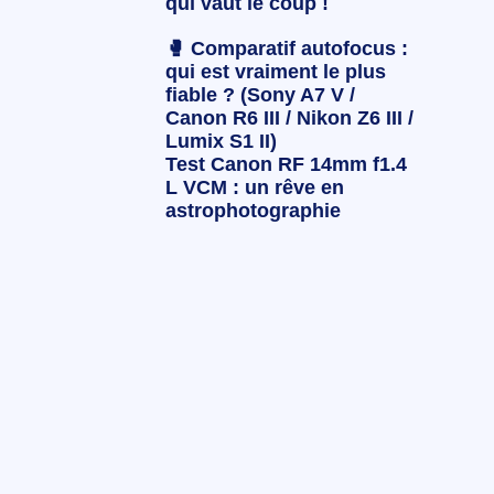
qui vaut le coup !
🥊 Comparatif autofocus :
qui est vraiment le plus
fiable ? (Sony A7 V /
Canon R6 III / Nikon Z6 III /
Lumix S1 II)
Test Canon RF 14mm f1.4
L VCM : un rêve en
astrophotographie