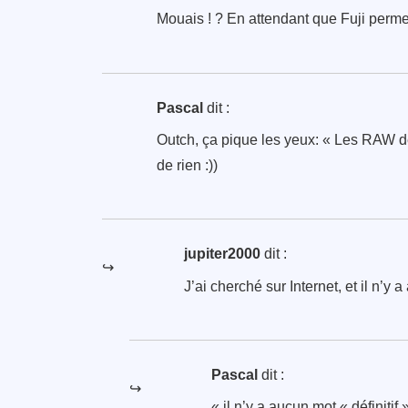
Mouais ! ? En attendant que Fuji perme
Pascal
dit :
Outch, ça pique les yeux: « Les RAW de 
de rien :))
jupiter2000
dit :
J’ai cherché sur Internet, et il n’y a
Pascal
dit :
« il n’y a aucun mot « définitif 