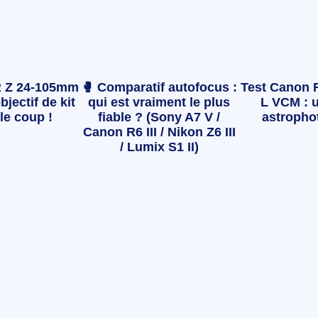
 Z 24-105mm
🥊 Comparatif autofocus :
Test Canon 
bjectif de kit
qui est vraiment le plus
L VCM : u
le coup !
fiable ? (Sony A7 V /
astropho
Canon R6 III / Nikon Z6 III
/ Lumix S1 II)