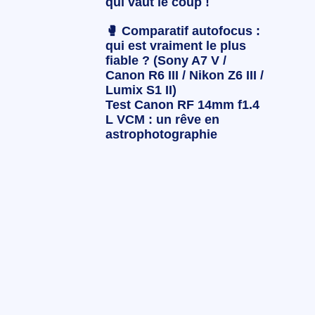
qui vaut le coup !
🥊 Comparatif autofocus :
qui est vraiment le plus
fiable ? (Sony A7 V /
Canon R6 III / Nikon Z6 III /
Lumix S1 II)
Test Canon RF 14mm f1.4
L VCM : un rêve en
astrophotographie