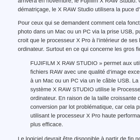
arrivera en novembre; le Fujifilm X RAW Studio.
dématriçage, le X RAW Studio utilisera la puce d’i
Pour ceux qui se demandent comment cela foncti
photo dans un Mac ou un PC via la prise USB, puis
croit que le processeur X Pro à l’intérieur de ses
ordinateur. Surtout en ce qui concerne les gros fi
FUJIFILM X RAW STUDIO » permet aux utilis
fichiers RAW avec une qualité d’image excep
à un Mac ou un PC via un le câble USB. La q
système X RAW STUDIO utilise le Processeu
ordinateur. En raison de la taille croissante 
conversion par lot problématique, car cela
utilisant le processeur X Pro haute perform
plus efficace.
Le logiciel devrait être disponible à partir de fi