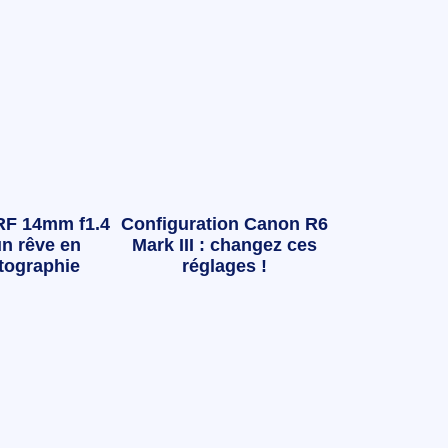
RF 14mm f1.4
Configuration Canon R6
n rêve en
Mark III : changez ces
tographie
réglages !