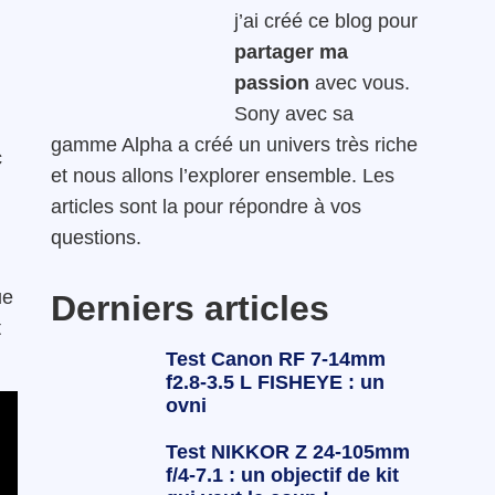
j’ai créé ce blog pour
partager ma
passion
avec vous.
Sony avec sa
gamme Alpha a créé un univers très riche
c
et nous allons l’explorer ensemble. Les
articles sont la pour répondre à vos
questions.
ue
Derniers articles
t
Test Canon RF 7-14mm
f2.8-3.5 L FISHEYE : un
ovni
Test NIKKOR Z 24-105mm
f/4-7.1 : un objectif de kit