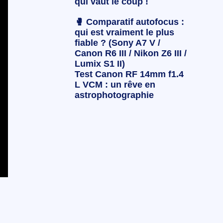
qui vaut le coup !
🥊 Comparatif autofocus :
qui est vraiment le plus
fiable ? (Sony A7 V /
Canon R6 III / Nikon Z6 III /
Lumix S1 II)
Test Canon RF 14mm f1.4
L VCM : un rêve en
astrophotographie