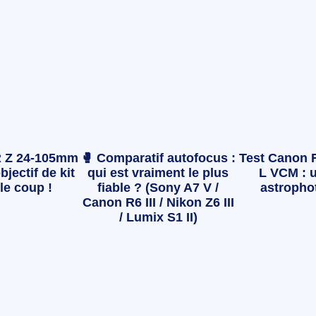
 Z 24-105mm
🥊 Comparatif autofocus :
Test Canon 
bjectif de kit
qui est vraiment le plus
L VCM : u
le coup !
fiable ? (Sony A7 V /
astropho
Canon R6 III / Nikon Z6 III
/ Lumix S1 II)