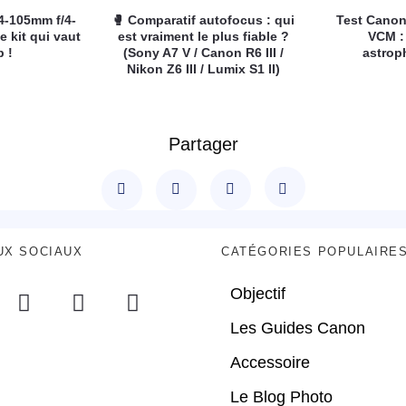
4-105mm f/4-
🥊 Comparatif autofocus : qui
Test Canon
e kit qui vaut
est vraiment le plus fiable ?
VCM :
p !
(Sony A7 V / Canon R6 III /
astrop
Nikon Z6 III / Lumix S1 II)
Partager
UX SOCIAUX
CATÉGORIES POPULAIRE
Objectif
Les Guides Canon
Accessoire
Le Blog Photo