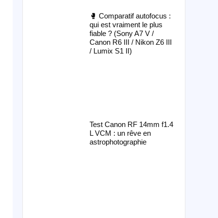
🥊 Comparatif autofocus :
qui est vraiment le plus
fiable ? (Sony A7 V /
Canon R6 III / Nikon Z6 III
/ Lumix S1 II)
Test Canon RF 14mm f1.4
L VCM : un rêve en
astrophotographie