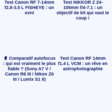
Test Canon RF 7-14mm
Test NIKKOR Z 24-
f2.8-3.5 L FISHEYE : un
105mm f/4-7.1 : un
ovni
objectif de kit qui vaut le
coup !
🥊 Comparatif autofocus
Test Canon RF 14mm
: qui est vraiment le plus
f1.4 L VCM : un rêve en
fiable ? (Sony A7 V /
astrophotographie
Canon R6 III / Nikon Z6
III / Lumix S1 II)