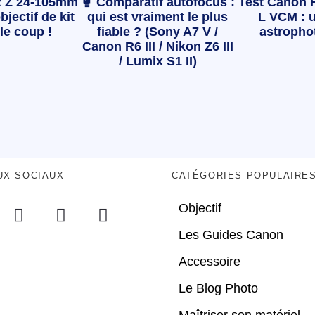
 Z 24-105mm
🥊 Comparatif autofocus :
Test Canon 
bjectif de kit
qui est vraiment le plus
L VCM : u
le coup !
fiable ? (Sony A7 V /
astropho
Canon R6 III / Nikon Z6 III
/ Lumix S1 II)
UX SOCIAUX
CATÉGORIES POPULAIRE
Objectif
Les Guides Canon
Accessoire
Le Blog Photo
Maîtriser son matériel