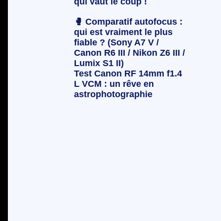
qui vaut le coup !
🥊 Comparatif autofocus :
qui est vraiment le plus
fiable ? (Sony A7 V /
Canon R6 III / Nikon Z6 III /
Lumix S1 II)
Test Canon RF 14mm f1.4
L VCM : un rêve en
astrophotographie