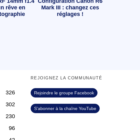
RF 14mm f1.4
Configuration Canon R6
n rêve en
Mark III : changez ces
tographie
réglages !
S
REJOIGNEZ LA COMMUNAUTÉ
326
Rejoindre le groupe Facebook
302
S'abonner à la chaîne YouTube
230
96
42