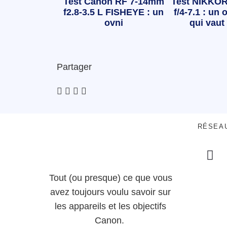
Test Canon RF 7-14mm
Test NIKKOR
f2.8-3.5 L FISHEYE : un
f/4-7.1 : un o
ovni
qui vaut 
Partager
RÉSEA
Tout (ou presque) ce que vous
avez toujours voulu savoir sur
les appareils et les objectifs
Canon.